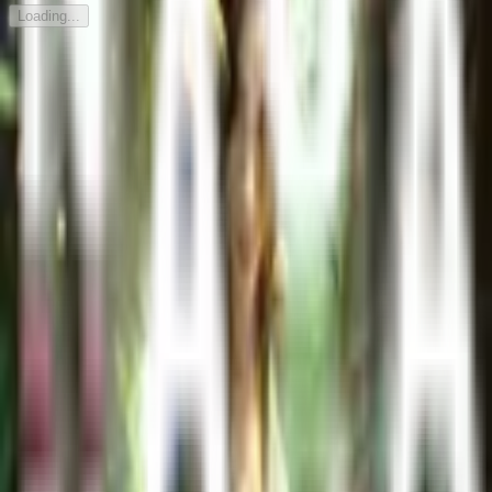
Loading...
24
/
45
Game
Page
1
of
2
WAZETOTO | Diskon Besar
Belanja Digital
WAZETOTO
hadir sebagai platform belanja digital yang
menawarkan diskon besar untuk berbagai kebutuhan
online Anda. Di tengah meningkatnya aktivitas digital,
WAZETOTO memberikan solusi belanja yang lebih
hemat, cepat, dan praktis bagi semua pengguna.
Dengan sistem yang mudah digunakan, WAZETOTO
memungkinkan pengguna untuk menikmati pengalaman