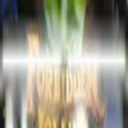
Daftar
Masuk
casino
Cari Permainan
clash of clans super rich
plinko+
clash of clans super scatter super rich
lightning roulette
mines+
crash game
for you
slot
live casino
4
arcade
fishing
2603
635
104
21
Provider :
Naga
Filter :
TERKENAL
Amazing Circus
Naga