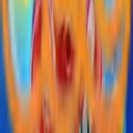
WAZETOTO | Diskon Besar
Belanja Digital
WAZETOTO
hadir sebagai platform belanja digital yang
menawarkan diskon besar untuk berbagai kebutuhan
online Anda. Di tengah meningkatnya aktivitas digital,
WAZETOTO memberikan solusi belanja yang lebih
hemat, cepat, dan praktis bagi semua pengguna.
Dengan sistem yang mudah digunakan, WAZETOTO
memungkinkan pengguna untuk menikmati pengalaman
belanja digital tanpa ribet
. Semua proses dibuat
sederhana agar transaksi dapat dilakukan dengan cepat
dan efisien, sehingga menghemat waktu dalam setiap
aktivitas online.