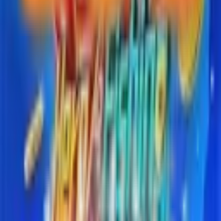
Salah satu keunggulan utama WAZETOTO adalah
penawaran diskon besar yang tersedia secara berkala.
Hal ini memberikan kesempatan bagi pengguna untuk
mendapatkan produk digital dengan harga yang lebih
terjangkau tanpa mengurangi kualitas layanan.
Kombinasi antara harga hemat dan kemudahan akses
menjadikan platform ini semakin diminati.
Selain itu, WAZETOTO juga mengutamakan keamanan
dalam setiap transaksi.
Sistem yang terpercaya
membuat
pengguna dapat berbelanja dengan rasa aman dan
nyaman kapan saja. Dukungan layanan yang terus
berkembang juga memastikan pengalaman pengguna
semakin optimal dari waktu ke waktu.
Dengan berbagai keunggulan tersebut, WAZETOTO
menjadi pilihan tepat bagi siapa saja yang mencari
platform belanja digital dengan diskon besar, proses