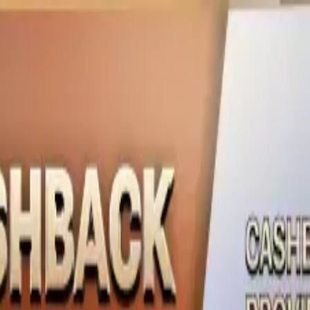
rdekaan Indonesia dengan EVENT CASHBACK HARIAN – 
N LXGROUP 🎉 Mulai 01 Agustus 2026, lomba Harian 3D