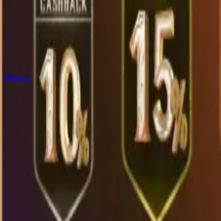
🎁 BONUS DEPOSIT HARIAN – TO 1X! Setiap hari makin unt
Rincian
CASHBACK LIVEGAME
Info Cashback untuk MEMBER setia LXGROUP! Cashback P
Rincian
WAZETOTO | Diskon Besar Be
WAZETOTO
hadir sebagai platform belanja digital yang 
WAZETOTO memberikan solusi belanja yang lebih hemat, 
Dengan sistem yang mudah digunakan, WAZETOTO memu
transaksi dapat dilakukan dengan cepat dan efisien, sehi