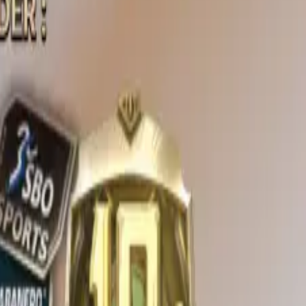
'
 ...'
PK' ...'