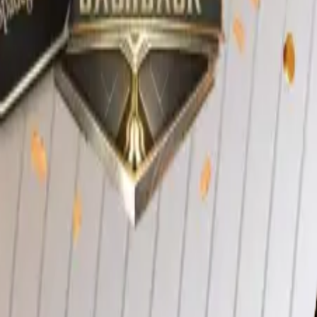
emberikan kesempatan bagi pengguna untuk mendapatkan
at dan kemudahan akses menjadikan platform ini semakin
guna dapat berbelanja dengan rasa aman dan nyaman
 waktu ke waktu.
a digital dengan diskon besar, proses cepat, dan layanan