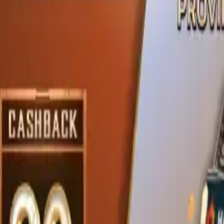
uk semua member baru & lama! Nikmati 17x Putaran' ...
nya untuk: • PERMAINAN: Semua Game Provider Sup' ...'
UAN
I, SPIN SENDIRI, CUAN SENDIRI! 📌 Sudahkah deposit'
aku hanya untuk member yang bermain menggunakan A