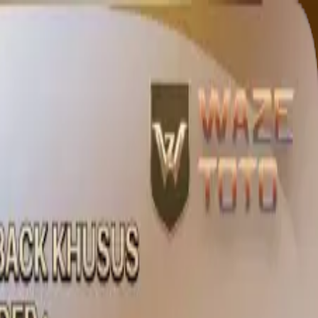
SE' ...'
' ...'