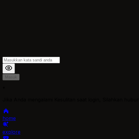
Masuk
*
Jika Anda mengalami Kesulitan saat login, Silahkan hubu
home
explore