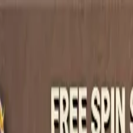
mal Rp40.000!