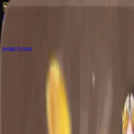
Daftar
Masuk
kembali
Detail Promosi
Ambil Promo
🎰✨ FREE SPIN 17✘ SPESIAL PRAGMATIC! ✨🎰
Khusus untuk semua member baru & lama!
Nikmati 17x Putaran Gratis hanya dengan deposit mini
🔻 Syarat & Ketentuan: