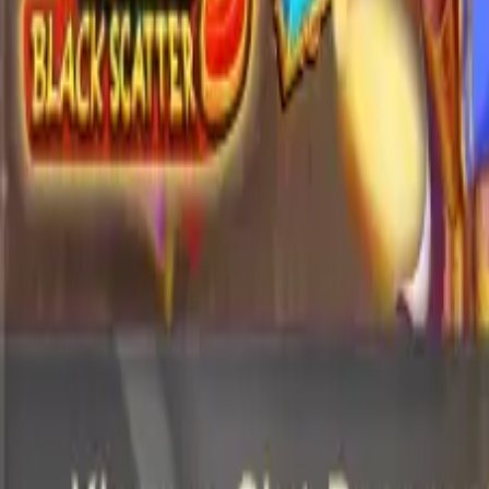
⚠️ Syarat & ketentuan dapat berubah sewaktu-waktu 
WAZETOTO | Diskon Besar Be
WAZETOTO
hadir sebagai platform belanja digital yang 
WAZETOTO memberikan solusi belanja yang lebih hemat, 
Dengan sistem yang mudah digunakan, WAZETOTO memu
transaksi dapat dilakukan dengan cepat dan efisien, sehi
Salah satu keunggulan utama WAZETOTO adalah penawara
produk digital dengan harga yang lebih terjangkau tanpa
diminati.