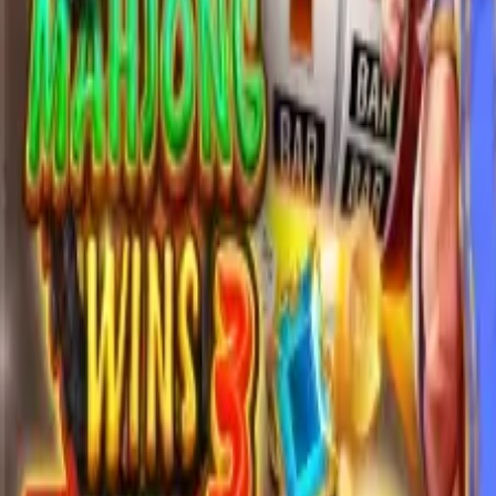
➡️ Syarat Withdraw: TURNOVER 5X dari jumlah deposit 
✅ Contoh: Deposit Rp40.000 x 5 = TO yang harus dica
➡️ Spin gratis akan hangus otomatis jika tidak dimaink
➡️ Tidak akan mendapatkan bonus Cashback
➡️ Dilarang melakukan kecurangan dalam bentuk apa p