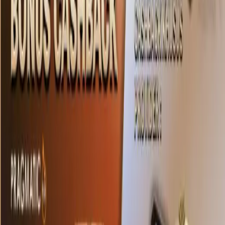
Cashback Provider Lain
Habanero: 10%
Spadegaming: 10%
SBO Sports: 10%
PGSoft: 10%
Syarat & Ketentuan
Minimal kekalahan untuk mendapatkan cashback
adalah
Rp200.000 per minggu
.
Cashback berlaku untuk semua permainan
Live
Game (Spadegaming, Habanero, SBO, Pragmatic,
dan PGSoft)
.
Periode perhitungan cashback adalah
Senin –
Minggu
setiap minggunya.
Cashback dibagikan setiap
Selasa (maksimal pukul
19.00 WIB)
.
Cashback masuk ke saldo dengan cara
klaim di
menu Kotak Hadiah
.