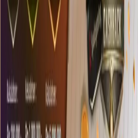
Dengan sistem yang mudah digunakan, WAZETOTO
memungkinkan pengguna untuk menikmati pengalaman
belanja digital tanpa ribet
. Semua proses dibuat
sederhana agar transaksi dapat dilakukan dengan cepat
dan efisien, sehingga menghemat waktu dalam setiap
aktivitas online.
Salah satu keunggulan utama WAZETOTO adalah
penawaran diskon besar yang tersedia secara berkala.
Hal ini memberikan kesempatan bagi pengguna untuk
mendapatkan produk digital dengan harga yang lebih
terjangkau tanpa mengurangi kualitas layanan.
Kombinasi antara harga hemat dan kemudahan akses
menjadikan platform ini semakin diminati.
Selain itu, WAZETOTO juga mengutamakan keamanan
dalam setiap transaksi.
Sistem yang terpercaya
membuat
pengguna dapat berbelanja dengan rasa aman dan
nyaman kapan saja. Dukungan layanan yang terus