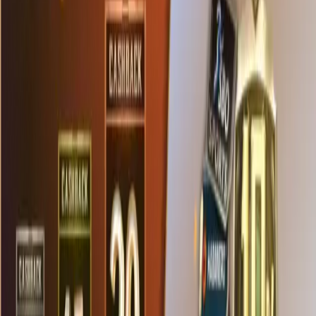
Cashback yang diterima bisa langsung
ditarik
(withdraw)
atau digunakan kembali untuk bermain.
Promo dapat berubah sewaktu-waktu tanpa
pemberitahuan sebelumnya.
Semua keputusan dari pihak
LXGROUP bersifat
final dan tidak dapat diganggu gugat
.
Cashback tidak berlaku untuk
Safety
Bet
dan
Cashback Hunter
.
Jika terindikasi adanya kecurangan seperti
Safety
Bet
atau
Cashback Hunter
,
saldo akan
hangus
dan akun akan diblokir permanen beserta
saldo di dalamnya.
Klaim cashback hanya dapat dilakukan pada
periode pembagian yang ditentukan dan paling
lambat 7 hari setelah periode tersebut berakhir
Catatan:
Apabila pada periode pembagian cashback Anda
tidak menerima bonus, artinya jumlah
kekalahan
belum mencapai minimal Rp200.000
.
Perhitungan cashback dihitung dari
jumlah
taruhan yang dimainkan, bukan dari nominal