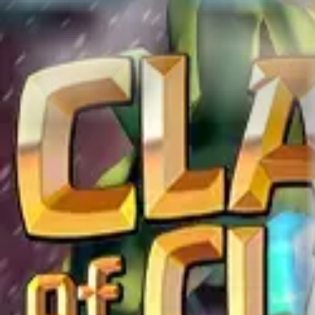
WAZETOTO | Diskon Besar Be
WAZETOTO
hadir sebagai platform belanja digital yang 
WAZETOTO memberikan solusi belanja yang lebih hemat, 
Dengan sistem yang mudah digunakan, WAZETOTO memu
transaksi dapat dilakukan dengan cepat dan efisien, sehi
Salah satu keunggulan utama WAZETOTO adalah penawara
produk digital dengan harga yang lebih terjangkau tanpa
diminati.
Selain itu, WAZETOTO juga mengutamakan keamanan dala
kapan saja. Dukungan layanan yang terus berkembang ju