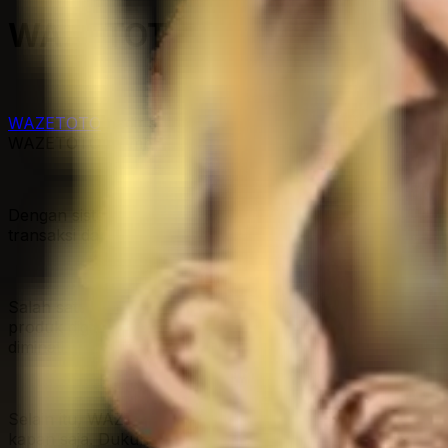
WAZETOTO | Diskon Besar Be
WAZETOTO
hadir sebagai platform belanja digital yang 
WAZETOTO memberikan solusi belanja yang lebih hemat, 
Dengan sistem yang mudah digunakan, WAZETOTO memu
transaksi dapat dilakukan dengan cepat dan efisien, sehi
Salah satu keunggulan utama WAZETOTO adalah penawara
produk digital dengan harga yang lebih terjangkau tanpa
diminati.
Selain itu, WAZETOTO juga mengutamakan keamanan dala
kapan saja. Dukungan layanan yang terus berkembang ju