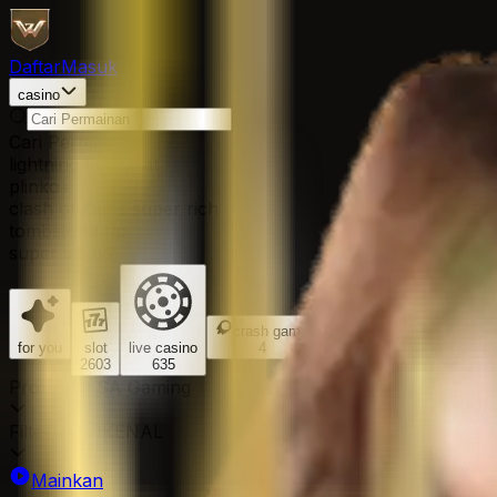
Daftar
Masuk
casino
Cari Permainan
lightning baccarat
plinko+
clash of clans super rich
tombstone rip
super sic bo
crash game
for you
slot
live casino
4
arcade
fishing
2603
635
104
21
Provider :
SA Gaming
Filter :
TERKENAL
Mainkan