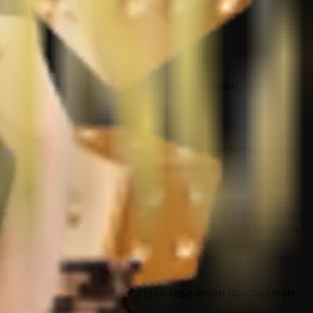
da. Di tengah meningkatnya aktivitas digital,
digital tanpa ribet
. Semua proses dibuat sederhana agar
emberikan kesempatan bagi pengguna untuk mendapatkan
at dan kemudahan akses menjadikan platform ini semakin
guna dapat berbelanja dengan rasa aman dan nyaman
 waktu ke waktu.