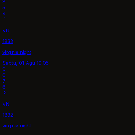
8
5
4
VN
1833
virginia night
Sabtu, 01 Agu
10.05
9
0
7
6
VN
1832
virginia night