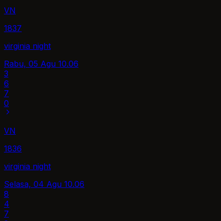
VN
1837
virginia night
Rabu, 05 Agu
10.06
3
6
7
0
VN
1836
virginia night
Selasa, 04 Agu
10.06
8
4
7