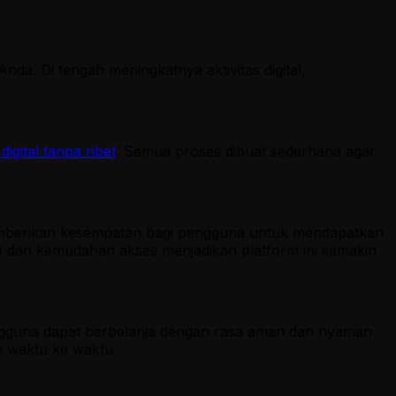
da. Di tengah meningkatnya aktivitas digital,
digital tanpa ribet
. Semua proses dibuat sederhana agar
emberikan kesempatan bagi pengguna untuk mendapatkan
at dan kemudahan akses menjadikan platform ini semakin
guna dapat berbelanja dengan rasa aman dan nyaman
 waktu ke waktu.