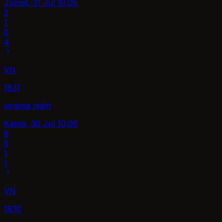
Jumat, 31 Jul
10.05
2
1
0
4
VN
1831
virginia night
Kamis, 30 Jul
10.06
9
5
1
1
VN
1830