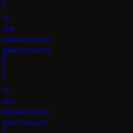
3
TK
1448
totomacau 00:00 wib
Selasa, 04 Agu
24.12
9
5
5
4
TK
1447
totomacau 00:00 wib
Senin, 03 Agu
24.12
4