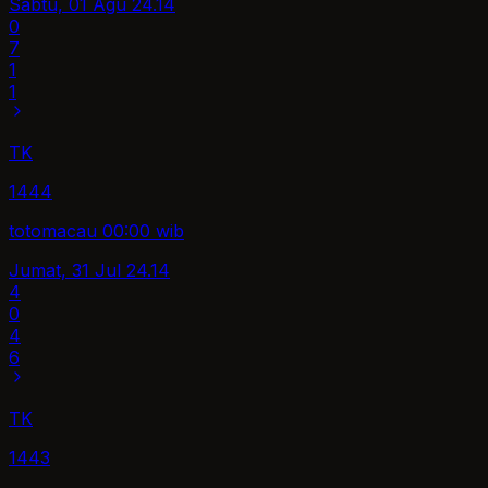
Sabtu, 01 Agu
24.14
0
7
1
1
TK
1444
totomacau 00:00 wib
Jumat, 31 Jul
24.14
4
0
4
6
TK
1443