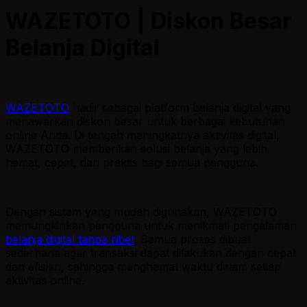
WAZETOTO | Diskon Besar
Belanja Digital
WAZETOTO
hadir sebagai platform belanja digital yang
menawarkan diskon besar untuk berbagai kebutuhan
online Anda. Di tengah meningkatnya aktivitas digital,
WAZETOTO memberikan solusi belanja yang lebih
hemat, cepat, dan praktis bagi semua pengguna.
Dengan sistem yang mudah digunakan, WAZETOTO
memungkinkan pengguna untuk menikmati pengalaman
belanja digital tanpa ribet
. Semua proses dibuat
sederhana agar transaksi dapat dilakukan dengan cepat
dan efisien, sehingga menghemat waktu dalam setiap
aktivitas online.