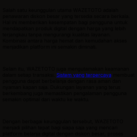
Salah satu keunggulan utama WAZETOTO adalah
penawaran diskon besar yang tersedia secara berkala.
Hal ini memberikan kesempatan bagi pengguna untuk
mendapatkan produk digital dengan harga yang lebih
terjangkau tanpa mengurangi kualitas layanan.
Kombinasi antara harga hemat dan kemudahan akses
menjadikan platform ini semakin diminati.
Selain itu, WAZETOTO juga mengutamakan keamanan
dalam setiap transaksi.
Sistem yang terpercaya
membuat
pengguna dapat berbelanja dengan rasa aman dan
nyaman kapan saja. Dukungan layanan yang terus
berkembang juga memastikan pengalaman pengguna
semakin optimal dari waktu ke waktu.
Dengan berbagai keunggulan tersebut, WAZETOTO
menjadi pilihan tepat bagi siapa saja yang mencari
platform belanja digital dengan diskon besar, proses