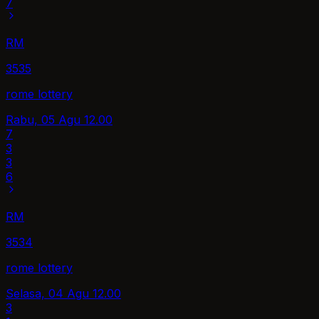
7
RM
3535
rome lottery
Rabu, 05 Agu
12.00
7
3
3
6
RM
3534
rome lottery
Selasa, 04 Agu
12.00
3