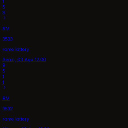
1
5
8
RM
3533
rome lottery
Senin, 03 Agu
12.00
9
5
1
1
RM
3532
rome lottery