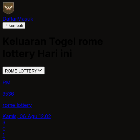
Daftar
Masuk
kembali
Keluaran Togel
rome
lottery
Hari ini
ROME LOTTERY
RM
3536
rome lottery
Kamis, 06 Agu
12.02
3
0
1