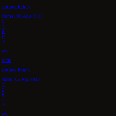
pattaya lottery
Kamis, 06 Agu
19.01
5
4
8
9
PY
3535
pattaya lottery
Rabu, 05 Agu
19.01
4
1
6
1
PY