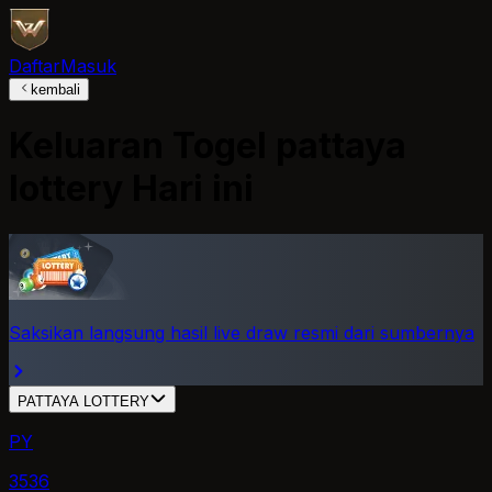
Daftar
Masuk
kembali
Keluaran Togel
pattaya
lottery
Hari ini
Saksikan langsung hasil live draw resmi dari sumbernya
PATTAYA LOTTERY
PY
3536