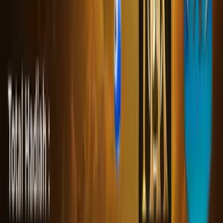
- HIBURAN - 50.000
- HIBURAN - 50.000
- HIBURAN - 50.000
- HIBURAN - 50.000
- HIBURAN - 50.000
- HIBURAN - 50.000