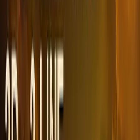
-Link Group : t.me/lombaharianlxgroup ( ROOM
LOMBA HARIAN LXGROUP )
🕑 JAM BUKA & TUTUP PASARAN
- Sydneypools : Buka 08:00 WIB – Tutup 13:00 WIB
- Hongkongpools : Buka 17:00 WIB – Tutup 22:00 WIB
HADIAH LOMBA 3D-3LINE (Min. Bet Rp10.000)