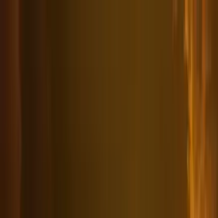
Daftar
Masuk
kembali
Detail Promosi
LOMBA HARIAN 3D-3LINE
🎉 INFO TERBARU LOMBA HARIAN LXGROUP 🎉