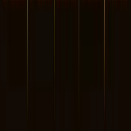
Kombinasi antara harga hemat dan kemudahan akses
menjadikan platform ini semakin diminati.
Selain itu, WAZETOTO juga mengutamakan keamanan
dalam setiap transaksi.
Sistem yang terpercaya
membuat
pengguna dapat berbelanja dengan rasa aman dan
nyaman kapan saja. Dukungan layanan yang terus
berkembang juga memastikan pengalaman pengguna
semakin optimal dari waktu ke waktu.
Dengan berbagai keunggulan tersebut, WAZETOTO
menjadi pilihan tepat bagi siapa saja yang mencari
platform belanja digital dengan diskon besar, proses
cepat, dan layanan terpercaya di era digital saat ini.
Lihat Semua
home