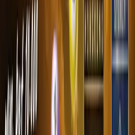
- HIBURAN - 200.000
- HIBURAN - 200.000
- HIBURAN - 200.000
*- JUARA PRIZE 3: Rp900.000
- HIBURAN - 150.000
- HIBURAN - 150.000