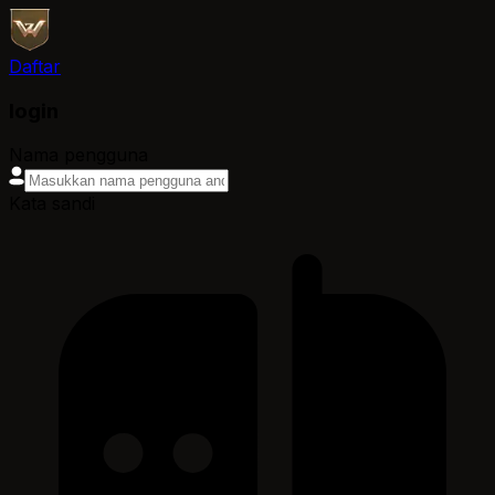
Daftar
login
Nama pengguna
Kata sandi