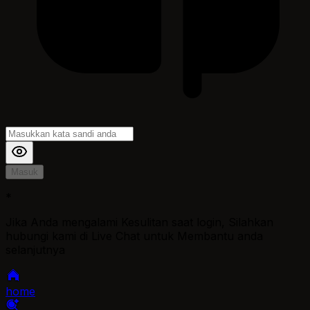
Masuk
*
Jika Anda mengalami Kesulitan saat login, Silahkan
hubungi kami di Live Chat untuk Membantu anda
selanjutnya
home