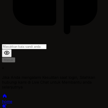
Masuk
*
Jika Anda mengalami Kesulitan saat login, Silahkan
hubungi kami di Live Chat untuk Membantu anda
selanjutnya
home