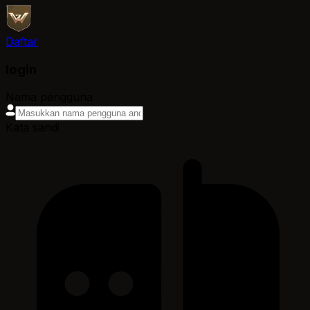
Daftar
login
Nama pengguna
Kata sandi