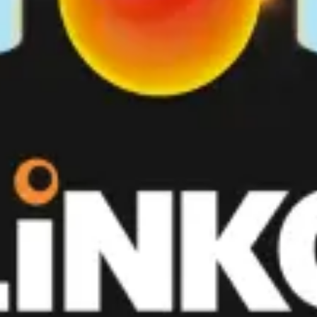
n diskon besar yang tersedia secara berkala. Hal ini m
 mengurangi kualitas layanan. Kombinasi antara harga hem
m setiap transaksi.
Sistem yang terpercaya
membuat peng
ga memastikan pengalaman pengguna semakin optimal dari
ilihan tepat bagi siapa saja yang mencari platform belanj