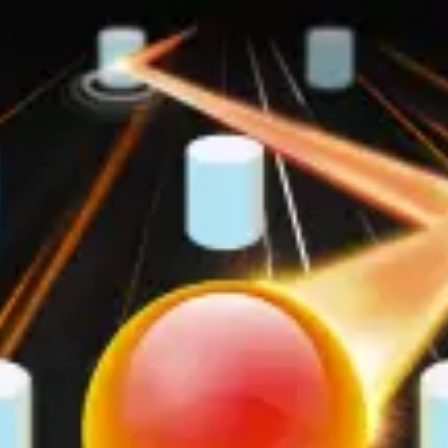
lanja Digital
menawarkan diskon besar untuk berbagai kebutuhan online An
cepat, dan praktis bagi semua pengguna.
ngkinkan pengguna untuk menikmati pengalaman
belanja 
ngga menghemat waktu dalam setiap aktivitas online.