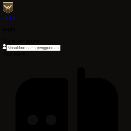
Daftar
login
Nama pengguna
Kata sandi