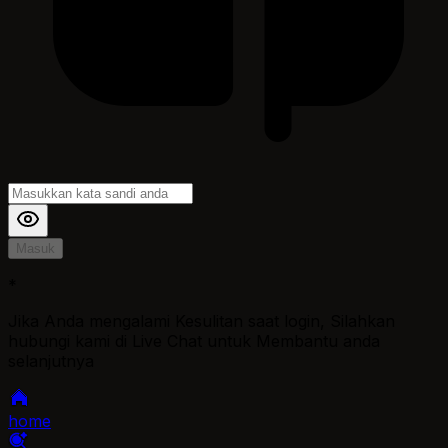
Masuk
*
Jika Anda mengalami Kesulitan saat login, Silahkan
hubungi kami di Live Chat untuk Membantu anda
selanjutnya
home