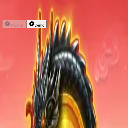
Daftar
Masuk
Mainkan
Demo
Mahjong Wins 3 - Black Scatter
pragmatic
kembali
WAZETOTO | Diskon Besar
Belanja Digital
WAZETOTO
hadir sebagai platform belanja digital yang
menawarkan diskon besar untuk berbagai kebutuhan
online Anda. Di tengah meningkatnya aktivitas digital,
WAZETOTO memberikan solusi belanja yang lebih
hemat, cepat, dan praktis bagi semua pengguna.