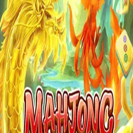
Dengan sistem yang mudah digunakan, WAZETOTO
memungkinkan pengguna untuk menikmati pengalaman
belanja digital tanpa ribet
. Semua proses dibuat
sederhana agar transaksi dapat dilakukan dengan cepat
dan efisien, sehingga menghemat waktu dalam setiap
aktivitas online.
Salah satu keunggulan utama WAZETOTO adalah
penawaran diskon besar yang tersedia secara berkala.
Hal ini memberikan kesempatan bagi pengguna untuk
mendapatkan produk digital dengan harga yang lebih
terjangkau tanpa mengurangi kualitas layanan.
Kombinasi antara harga hemat dan kemudahan akses
menjadikan platform ini semakin diminati.
Selain itu, WAZETOTO juga mengutamakan keamanan
dalam setiap transaksi.
Sistem yang terpercaya
membuat
pengguna dapat berbelanja dengan rasa aman dan
nyaman kapan saja. Dukungan layanan yang terus