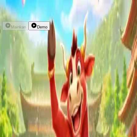
Daftar
Masuk
Mainkan
Demo
Lucky Bull
fatpanda
kembali
WAZETOTO | Diskon Besar
Belanja Digital
WAZETOTO
hadir sebagai platform belanja digital yang
menawarkan diskon besar untuk berbagai kebutuhan
online Anda. Di tengah meningkatnya aktivitas digital,
WAZETOTO memberikan solusi belanja yang lebih
hemat, cepat, dan praktis bagi semua pengguna.