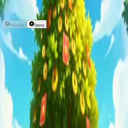
Daftar
Masuk
Mainkan
Demo
Lucky Fortune Tree
fatpanda
kembali
WAZETOTO | Diskon Besar
Belanja Digital
WAZETOTO
hadir sebagai platform belanja digital yang
menawarkan diskon besar untuk berbagai kebutuhan
online Anda. Di tengah meningkatnya aktivitas digital,
WAZETOTO memberikan solusi belanja yang lebih
hemat, cepat, dan praktis bagi semua pengguna.