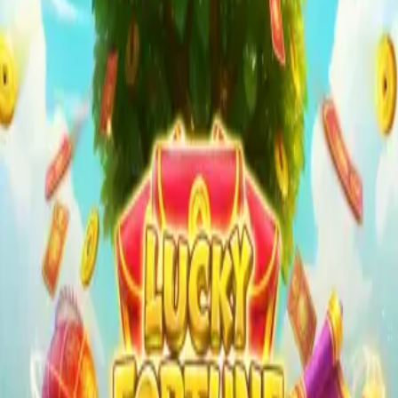
Dengan sistem yang mudah digunakan, WAZETOTO
memungkinkan pengguna untuk menikmati pengalaman
belanja digital tanpa ribet
. Semua proses dibuat
sederhana agar transaksi dapat dilakukan dengan cepat
dan efisien, sehingga menghemat waktu dalam setiap
aktivitas online.
Salah satu keunggulan utama WAZETOTO adalah
penawaran diskon besar yang tersedia secara berkala.
Hal ini memberikan kesempatan bagi pengguna untuk
mendapatkan produk digital dengan harga yang lebih
terjangkau tanpa mengurangi kualitas layanan.
Kombinasi antara harga hemat dan kemudahan akses
menjadikan platform ini semakin diminati.
Selain itu, WAZETOTO juga mengutamakan keamanan
dalam setiap transaksi.
Sistem yang terpercaya
membuat
pengguna dapat berbelanja dengan rasa aman dan
nyaman kapan saja. Dukungan layanan yang terus