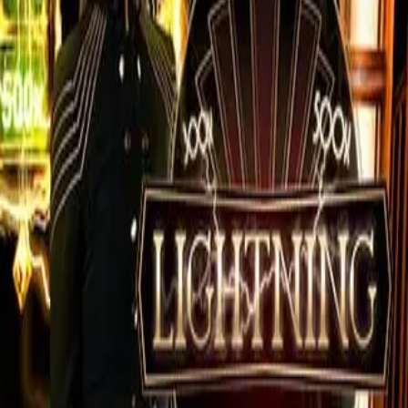
Dengan sistem yang mudah digunakan, WAZETOTO
memungkinkan pengguna untuk menikmati pengalaman
belanja digital tanpa ribet
. Semua proses dibuat
sederhana agar transaksi dapat dilakukan dengan cepat
dan efisien, sehingga menghemat waktu dalam setiap
aktivitas online.
Salah satu keunggulan utama WAZETOTO adalah
penawaran diskon besar yang tersedia secara berkala.
Hal ini memberikan kesempatan bagi pengguna untuk
mendapatkan produk digital dengan harga yang lebih
terjangkau tanpa mengurangi kualitas layanan.
Kombinasi antara harga hemat dan kemudahan akses
menjadikan platform ini semakin diminati.
Selain itu, WAZETOTO juga mengutamakan keamanan
dalam setiap transaksi.
Sistem yang terpercaya
membuat
pengguna dapat berbelanja dengan rasa aman dan
nyaman kapan saja. Dukungan layanan yang terus