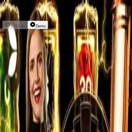
Daftar
Masuk
Mainkan
Demo
Lightning Roulette
evolutiongaming
kembali
WAZETOTO | Diskon Besar
Belanja Digital
WAZETOTO
hadir sebagai platform belanja digital yang
menawarkan diskon besar untuk berbagai kebutuhan
online Anda. Di tengah meningkatnya aktivitas digital,
WAZETOTO memberikan solusi belanja yang lebih
hemat, cepat, dan praktis bagi semua pengguna.