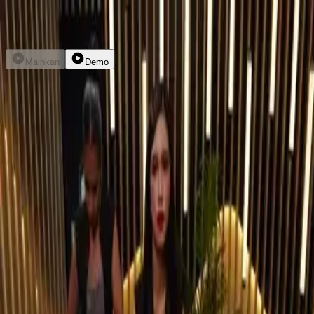
Daftar
Masuk
Mainkan
Demo
Dynasty Classic Blackjack 5
evolutiongaming
kembali
WAZETOTO | Diskon Besar
Belanja Digital
WAZETOTO
hadir sebagai platform belanja digital yang
menawarkan diskon besar untuk berbagai kebutuhan
online Anda. Di tengah meningkatnya aktivitas digital,
WAZETOTO memberikan solusi belanja yang lebih
hemat, cepat, dan praktis bagi semua pengguna.