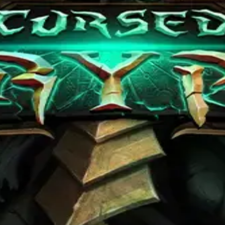
n diskon besar yang tersedia secara berkala. Hal ini m
 mengurangi kualitas layanan. Kombinasi antara harga hem
m setiap transaksi.
Sistem yang terpercaya
membuat peng
ga memastikan pengalaman pengguna semakin optimal dari
ilihan tepat bagi siapa saja yang mencari platform belanj