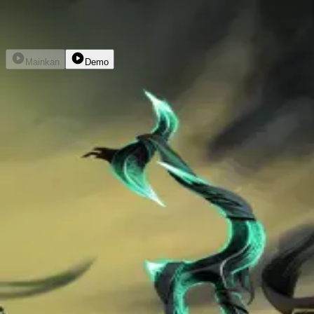
Daftar
Masuk
Mainkan
Demo
Cursed Crypt
hacksaw
kembali
WAZETOTO | Diskon Besar Be
WAZETOTO
hadir sebagai platform belanja digital yang 
WAZETOTO memberikan solusi belanja yang lebih hemat, 
Dengan sistem yang mudah digunakan, WAZETOTO memu
transaksi dapat dilakukan dengan cepat dan efisien, sehi