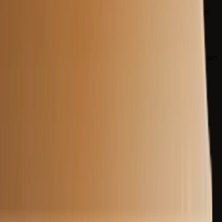
guna dapat berbelanja dengan rasa aman dan nyaman
 waktu ke waktu.
a digital dengan diskon besar, proses cepat, dan layanan