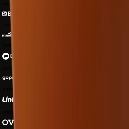
online
online
online
online
online
online