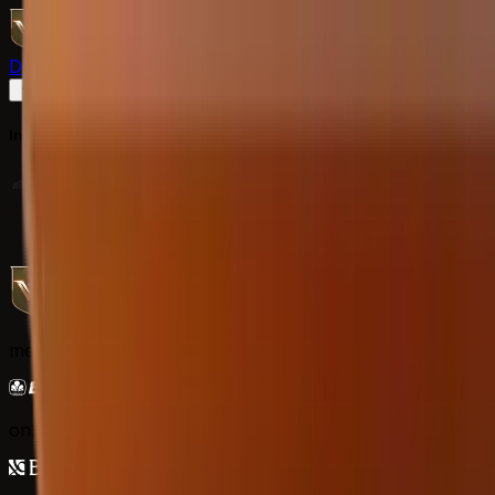
Daftar
Masuk
kembali
Info
Data tidak ditemukan
metode pembayaran
online