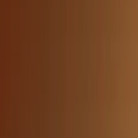
lanja Digital
menawarkan diskon besar untuk berbagai kebutuhan online An
cepat, dan praktis bagi semua pengguna.
ngkinkan pengguna untuk menikmati pengalaman
belanja 
ngga menghemat waktu dalam setiap aktivitas online.
n diskon besar yang tersedia secara berkala. Hal ini m
 mengurangi kualitas layanan. Kombinasi antara harga hem