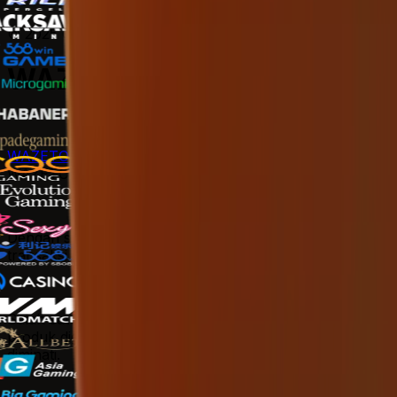
© 2025 Copyright
WAZETOTO
. All rights reserved.
WAZETOTO | Diskon Besar Be
WAZETOTO
hadir sebagai platform belanja digital yang 
WAZETOTO memberikan solusi belanja yang lebih hemat, 
Dengan sistem yang mudah digunakan, WAZETOTO memu
transaksi dapat dilakukan dengan cepat dan efisien, sehi
Salah satu keunggulan utama WAZETOTO adalah penawara
produk digital dengan harga yang lebih terjangkau tanpa
diminati.