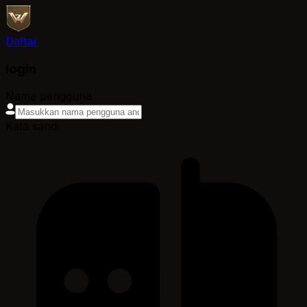
Daftar
login
Nama pengguna
Kata sandi