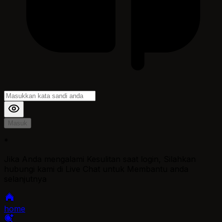
Masuk
*
Jika Anda mengalami Kesulitan saat login, Silahkan
hubungi kami di Live Chat untuk Membantu anda
selanjutnya
home