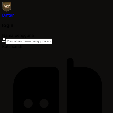
Daftar
login
Nama pengguna
Kata sandi