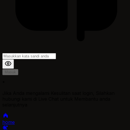
Masuk
*
Jika Anda mengalami Kesulitan saat login, Silahkan
hubungi kami di Live Chat untuk Membantu anda
selanjutnya
home