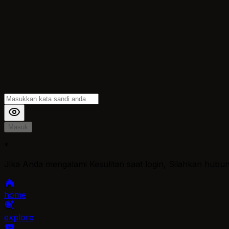
Masuk
*
Jika Anda mengalami Kesulitan saat login, Silahkan hubu
home
explore