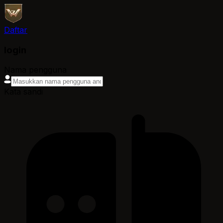
Daftar
login
Nama pengguna
Kata sandi