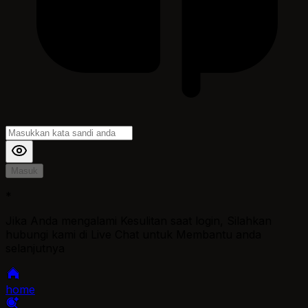
Masuk
*
Jika Anda mengalami Kesulitan saat login, Silahkan
hubungi kami di Live Chat untuk Membantu anda
selanjutnya
home