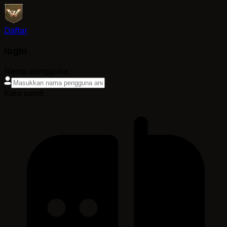
Daftar
login
Nama pengguna
Kata sandi