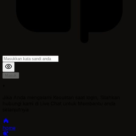
Masuk
*
Jika Anda mengalami Kesulitan saat login, Silahkan
hubungi kami di Live Chat untuk Membantu anda
selanjutnya
home