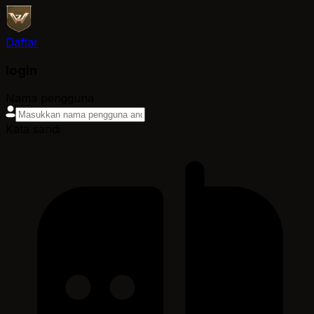
Daftar
login
Nama pengguna
Kata sandi