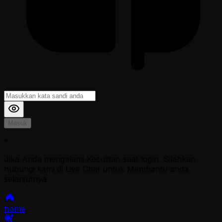
Masuk
*
Jika Anda mengalami Kesulitan saat login, Silahkan
hubungi kami di Live Chat untuk Membantu anda
selanjutnya
home