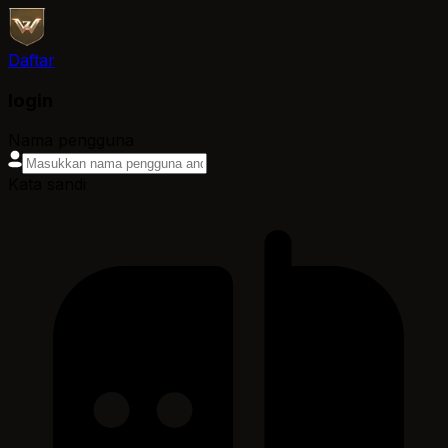
Daftar
login
Nama pengguna
Kata sandi