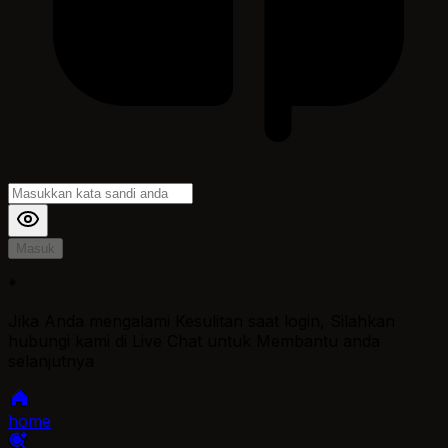
Masuk
*
Jika Anda mengalami Kesulitan saat login, Silahkan
hubungi kami di Live Chat untuk Membantu anda
selanjutnya
home