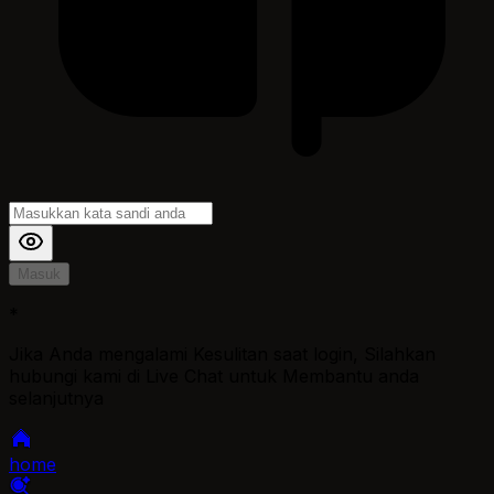
Masuk
*
Jika Anda mengalami Kesulitan saat login, Silahkan
hubungi kami di Live Chat untuk Membantu anda
selanjutnya
home