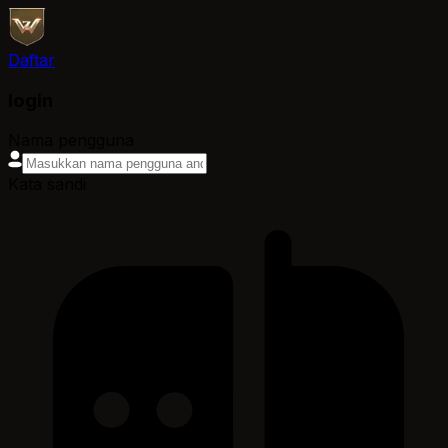
Daftar
login
Nama pengguna
Kata sandi