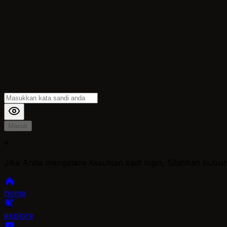
Masuk
*
Jika Anda mengalami Kesulitan saat login, Silahkan hubu
home
explore