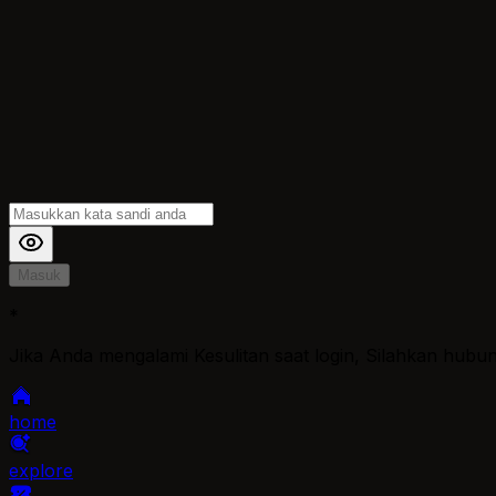
Masuk
*
Jika Anda mengalami Kesulitan saat login, Silahkan hubu
home
explore