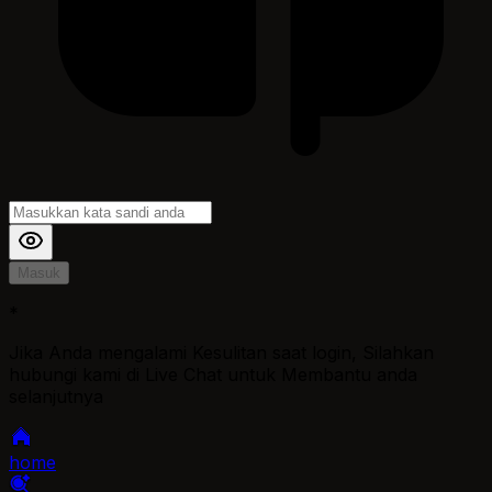
Masuk
*
Jika Anda mengalami Kesulitan saat login, Silahkan
hubungi kami di Live Chat untuk Membantu anda
selanjutnya
home