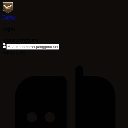
Daftar
login
Nama pengguna
Kata sandi