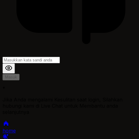
Masuk
*
Jika Anda mengalami Kesulitan saat login, Silahkan
hubungi kami di Live Chat untuk Membantu anda
selanjutnya
home