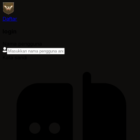
Daftar
login
Nama pengguna
Kata sandi