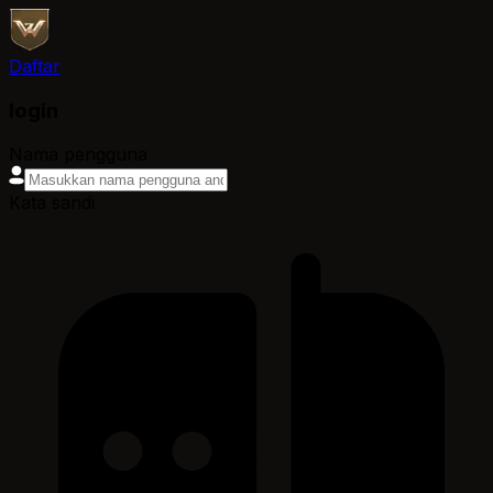
Daftar
login
Nama pengguna
Kata sandi