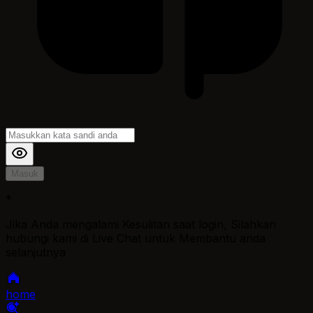
Masuk
*
Jika Anda mengalami Kesulitan saat login, Silahkan
hubungi kami di Live Chat untuk Membantu anda
selanjutnya
home