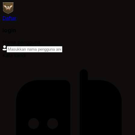
Daftar
login
Nama pengguna
Kata sandi