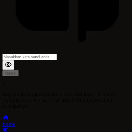
Masuk
*
Jika Anda mengalami Kesulitan saat login, Silahkan
hubungi kami di Live Chat untuk Membantu anda
selanjutnya
home