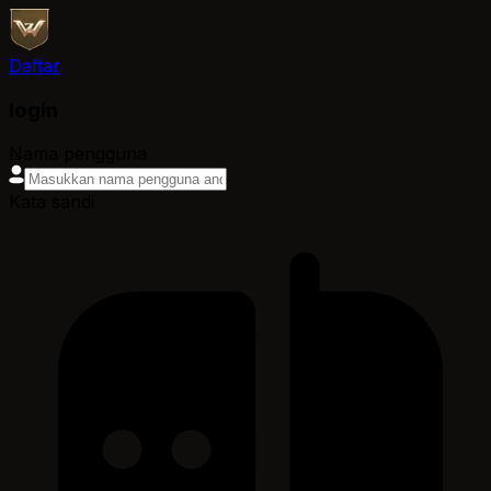
Daftar
login
Nama pengguna
Kata sandi