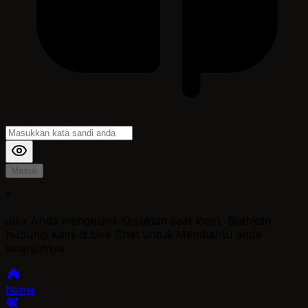
Masuk
*
Jika Anda mengalami Kesulitan saat login, Silahkan
hubungi kami di Live Chat untuk Membantu anda
selanjutnya
home