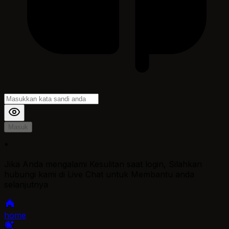
Masuk
*
Jika Anda mengalami Kesulitan saat login, Silahkan
hubungi kami di Live Chat untuk Membantu anda
selanjutnya
home