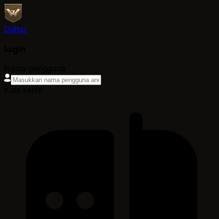
Daftar
login
Nama pengguna
Kata sandi