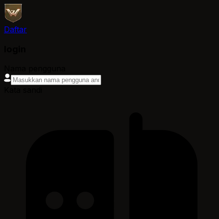
Daftar
login
Nama pengguna
Kata sandi