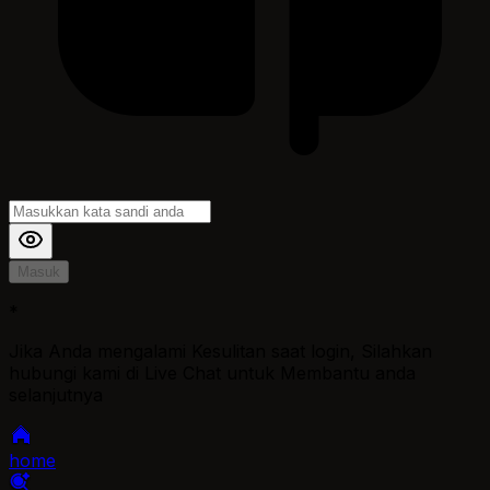
Masuk
*
Jika Anda mengalami Kesulitan saat login, Silahkan
hubungi kami di Live Chat untuk Membantu anda
selanjutnya
home