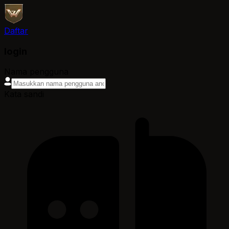
Daftar
login
Nama pengguna
Kata sandi