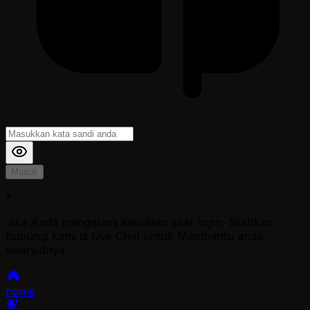
Masuk
*
Jika Anda mengalami Kesulitan saat login, Silahkan
hubungi kami di Live Chat untuk Membantu anda
selanjutnya
home