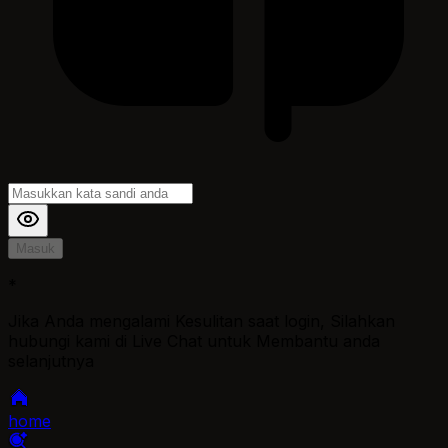
Masuk
*
Jika Anda mengalami Kesulitan saat login, Silahkan
hubungi kami di Live Chat untuk Membantu anda
selanjutnya
home