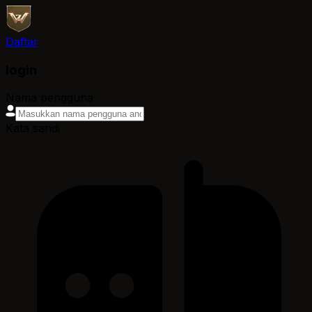
Daftar
login
Nama pengguna
Kata sandi