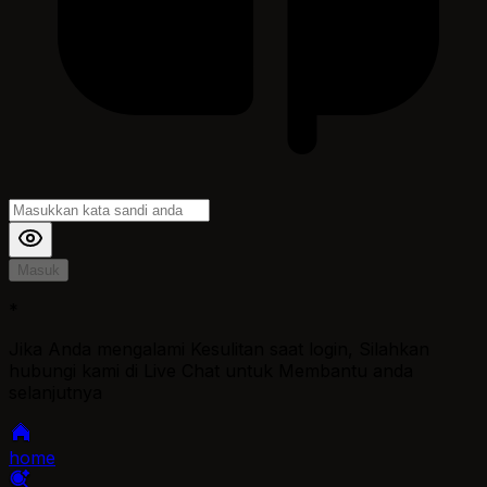
Masuk
*
Jika Anda mengalami Kesulitan saat login, Silahkan
hubungi kami di Live Chat untuk Membantu anda
selanjutnya
home