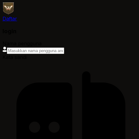
Daftar
login
Nama pengguna
Kata sandi