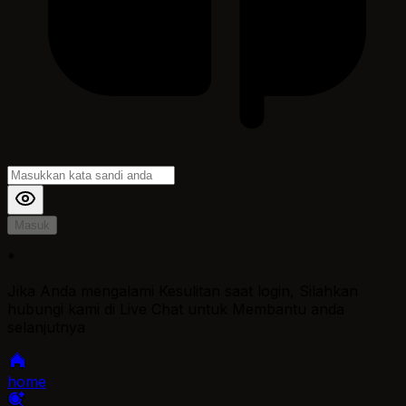
Masuk
*
Jika Anda mengalami Kesulitan saat login, Silahkan
hubungi kami di Live Chat untuk Membantu anda
selanjutnya
home