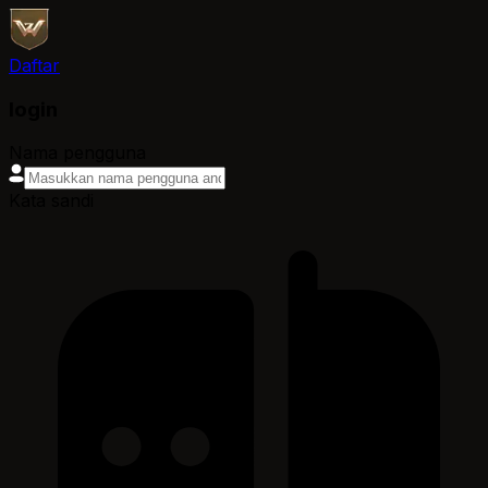
Daftar
login
Nama pengguna
Kata sandi