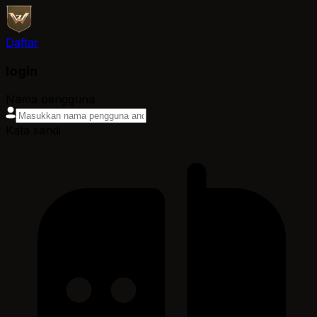
Daftar
login
Nama pengguna
Kata sandi