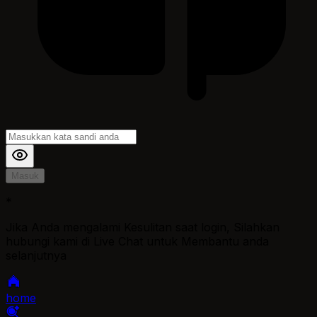
Masuk
*
Jika Anda mengalami Kesulitan saat login, Silahkan
hubungi kami di Live Chat untuk Membantu anda
selanjutnya
home