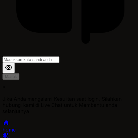
Masuk
*
Jika Anda mengalami Kesulitan saat login, Silahkan
hubungi kami di Live Chat untuk Membantu anda
selanjutnya
home