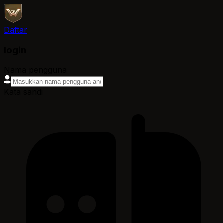
Daftar
login
Nama pengguna
Kata sandi