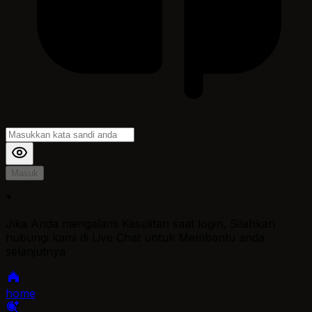
Masuk
*
Jika Anda mengalami Kesulitan saat login, Silahkan
hubungi kami di Live Chat untuk Membantu anda
selanjutnya
home