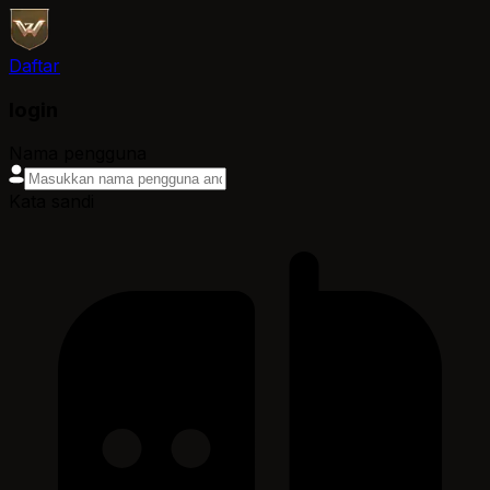
Daftar
login
Nama pengguna
Kata sandi