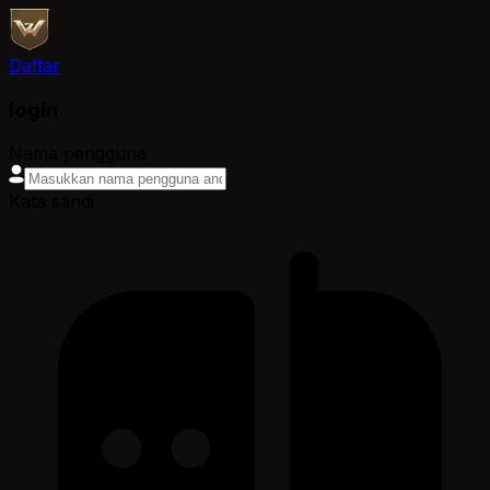
Daftar
login
Nama pengguna
Kata sandi