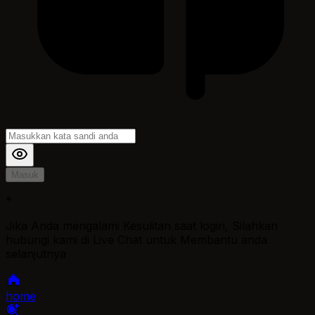
Masuk
*
Jika Anda mengalami Kesulitan saat login, Silahkan
hubungi kami di Live Chat untuk Membantu anda
selanjutnya
home